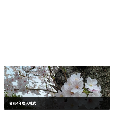
後ろの座席にペンギンも乗ってますよ♪
一心堂が、皆さんの目にたくさん触れるようにフル活動します！
スタッフブログ
カテゴリー
くやま薬局
ことのは薬局
こまち薬局
タグ
しろみ薬局
はーとふる薬局
みどり調剤薬局
一心堂
堀大師堂薬局
天満薬局
調剤薬局
諫早
長崎
前の記事
令和4年度入社式
2022年4月6日