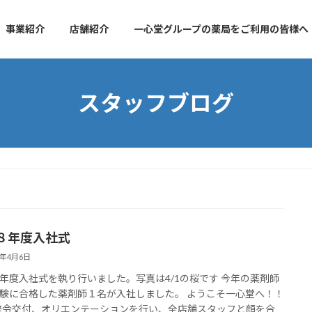
事業紹介
店舗紹介
一心堂グループの薬局をご利用の皆様へ
スタッフブログ
８年度入社式
6年4月6日
年度入社式を執り行いました。写真は4/1の桜です 今年の薬剤師
験に合格した薬剤師１名が入社しました。 ようこそ一心堂へ！！
)/ 辞令交付、オリエンテーションを行い、全店舗スタッフと顔を合