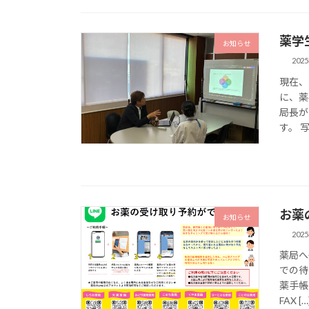
薬学
お知らせ
202
現在、
に、薬
局長が
す。 
お薬
お知らせ
202
薬局へ
での待
薬手帳
FAX […