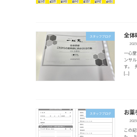
全体
スタッフブログ
202
一心堂
ンサル
す。 
[…]
お薬
スタッフブログ
202
この記
た。 