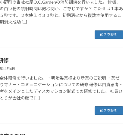
小野町の当社社屋O.C.Gardenの消防訓練を行いました。 皆様、
の白い粉の噴射時間は何秒間か、ご存じですか？ こたえは１本あ
５秒です。２本使えば３０秒と、初期消火から複数本使用するこ
期消火成功 […]
続きを読む
研修
5年11月6日
全体研修を行いました。 ・明治製薬様より新薬のご説明 ・薬ゼ
りマナー・コミュニケーションについての研修 研修は自責思考・
考をメインとしたディスカッション形式での研修でした。 社員ひ
とりが会社の顔で […]
続きを読む