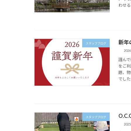
わせる
新年
スタッフブログ
202
謹んで
をご利
題、物
でしたが
O.C
スタッフブログ
202