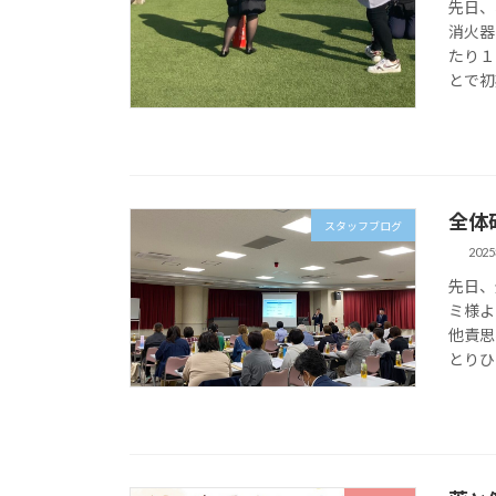
先日、
消火器
たり１
とで初
全体
スタッフブログ
202
先日、
ミ様よ
他責思
とりひ