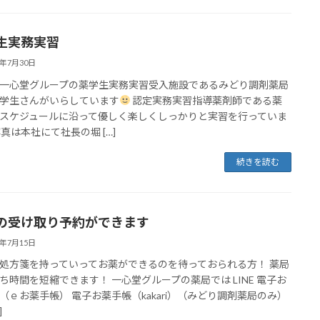
生実務実習
5年7月30日
一心堂グループの薬学生実務実習受入施設であるみどり調剤薬局
学生さんがいらしています
認定実務実習指導薬剤師である薬
スケジュールに沿って優しく楽しくしっかりと実習を行っていま
写真は本社にて社長の堀 […]
続きを読む
の受け取り予約ができます
5年7月15日
処方箋を持っていってお薬ができるのを待っておられる方！ 薬局
ち時間を短縮できます！ 一心堂グループの薬局では LINE 電子お
（ｅお薬手帳） 電子お薬手帳（kakari）（みどり調剤薬局のみ）
]