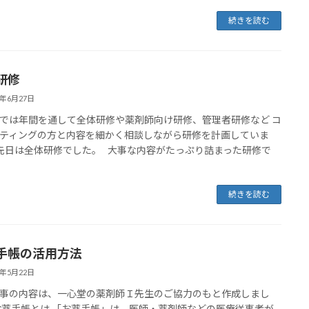
続きを読む
研修
5年6月27日
では年間を通して全体研修や薬剤師向け研修、管理者研修など コ
ティングの方と内容を細かく相談しながら研修を計画していま
先日は全体研修でした。 大事な内容がたっぷり詰まった研修で
続きを読む
手帳の活用方法
5年5月22日
事の内容は、一心堂の薬剤師Ｉ先生のご協力のもと作成しまし
お薬手帳とは 「お薬手帳」は、医師・薬剤師などの医療従事者が