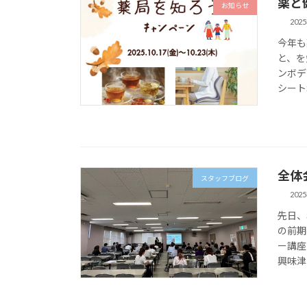
薬と
お知らせ
202
今年も
と、を
ンボデ
シートSt
全体
スタッフブログ
202
先日、
の前期
ー講座
興味津