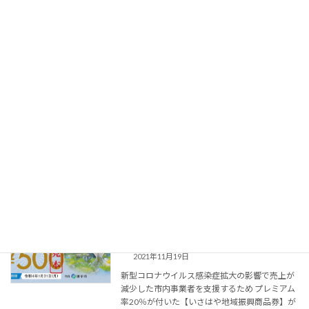
続きを読む
年末年始の開局時間について
お知らせ
2021年12月8日
2021年も残り僅かとなりました。 近頃は、新
型コロナウイルス感染症も落ち着いています
が、 第６波がいつ襲ってくるのか不安を抱え
て、年の瀬を迎えようとしています。 気を緩め
ず、皆さん、感染予防対策の徹底、体調管理を
万全に […]
続きを読む
いさはや地域振興商品券、利用できま
お知らせ
す！
2021年11月19日
新型コロナウイルス感染症拡大の影響で売上が
減少した市内事業者を支援するため プレミアム
率20％が付いた【いさはや地域振興商品券】が