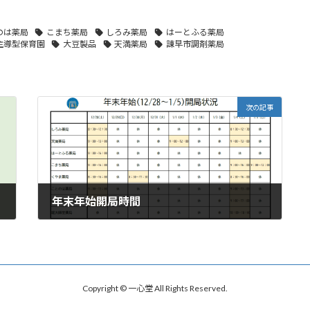
のは薬局
こまち薬局
しろみ薬局
はーとふる薬局
主導型保育園
大豆製品
天満薬局
諌早市調剤薬局
次の記事
年末年始開局時間
2024年12月19日
Copyright © 一心堂 All Rights Reserved.