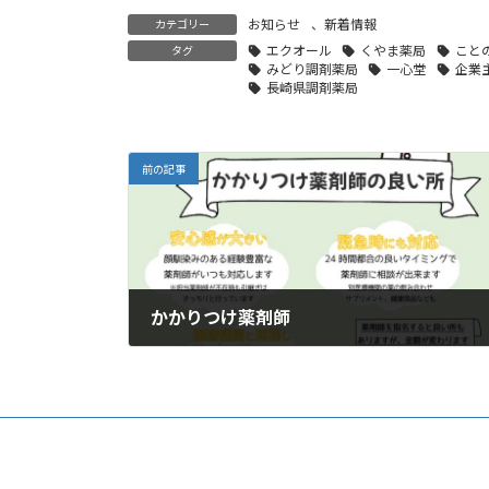
お知らせ
、
新着情報
カテゴリー
エクオール
くやま薬局
こと
タグ
みどり調剤薬局
一心堂
企業
長崎県調剤薬局
前の記事
かかりつけ薬剤師
2024年10月30日