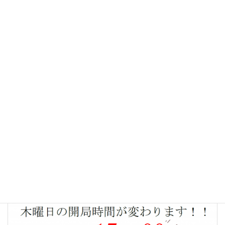
そして、みなさまからの、おたよりも受付中です！（広報誌に
あるＱＲコードを読取ください）
より良い広報誌作りの為、アンケートにご協力をお願い致しま
す♪
下記ボタンより一心堂通信Vol.3をお読みいただけます。
PDFで一心堂通信を読む
一心堂通信
、
新着情報
カテゴリー
前の記事