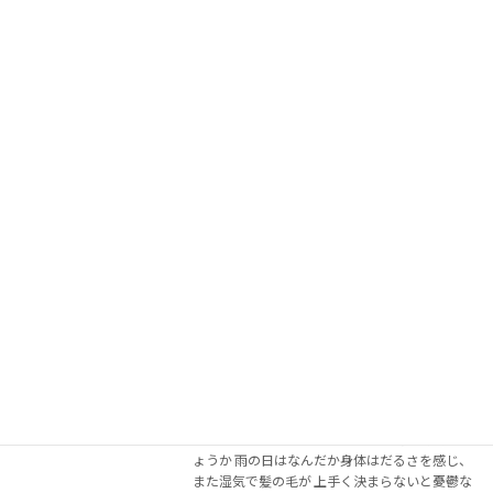
続きを読む
今月おすすめのアロマ紹介（はーとふる
お知らせ
薬局）
2023年7月18日
はーとふる薬局です♬ 最近ますます暑くなって
きましたね(>_<) 室内で冷房いれているから平気
～～と 軽く考えていたら知らない間に熱中症に
なりかけたことが ありますので、皆さまお気を
つけてくださ […]
続きを読む
今月おすすめのアロマ紹介（はーとふる
スタッフブログ
薬局）
2023年6月1日
はーとふる薬局です♬ 最近週に何回か雨降る
日が続きますね。。。 そろそろ梅雨の時期でし
ょうか 雨の日はなんだか身体はだるさを感じ、
また湿気で髪の毛が 上手く決まらないと憂鬱な