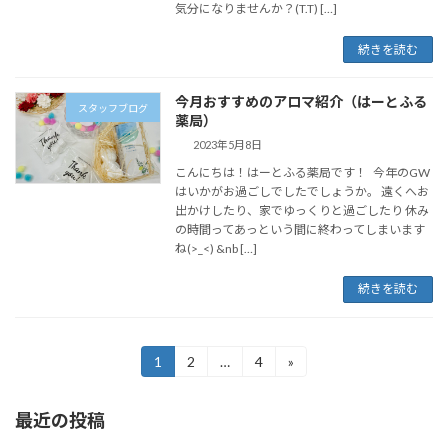
気分になりませんか？(T.T) […]
続きを読む
今月おすすめのアロマ紹介（はーとふる
スタッフブログ
薬局）
2023年5月8日
こんにちは！はーとふる薬局です！ 今年のGW
はいかがお過ごしでしたでしょうか。 遠くへお
出かけしたり、家でゆっくりと過ごしたり 休み
の時間ってあっという間に終わってしまいます
ね(>_<) &nb […]
続きを読む
1
2
…
4
»
最近の投稿