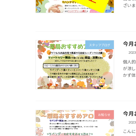
ざいませ
今月
スタッフブログ
202
個人的
が涼し
かず体
今月
お知らせ
202
こんに