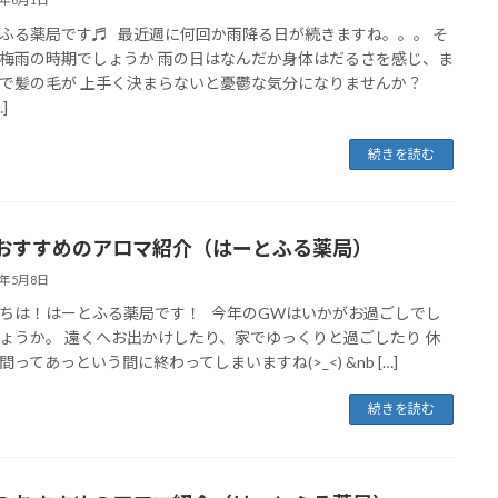
ふる薬局です♬ 最近週に何回か雨降る日が続きますね。。。 そ
梅雨の時期でしょうか 雨の日はなんだか身体はだるさを感じ、ま
で髪の毛が 上手く決まらないと憂鬱な気分になりませんか？
…]
続きを読む
おすすめのアロマ紹介（はーとふる薬局）
3年5月8日
ちは！はーとふる薬局です！ 今年のGWはいかがお過ごしでし
ょうか。 遠くへお出かけしたり、家でゆっくりと過ごしたり 休
間ってあっという間に終わってしまいますね(>_<) &nb […]
続きを読む