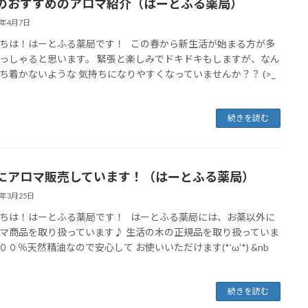
のおすすめのアロマ紹介（はーとふる薬局）
3年4月7日
ちは！はーとふる薬局です！ この春から新生活が始まる方が多
っしゃると思います。 緊張と楽しみでドキドキもしますが、なん
ち着かないような 気持ちになりやすくなっていませんか？？ (>_
続きを読む
にアロマ販売しています！（はーとふる薬局）
3年3月25日
ちは！はーとふる薬局です！ はーとふる薬局には、お薬以外に
マ商品を取り扱っています♪ 生活の木の正規品を取り扱っていま
００％天然精油なので安心して お使いいただけます(*’ω’*) &nb
続きを読む