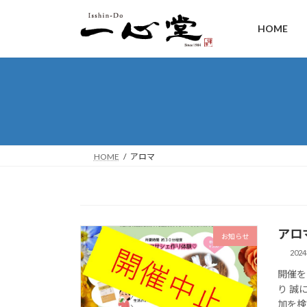
HOME
HOME
アロマ
アロ
お知らせ
202
開催を
り 誠
加を検