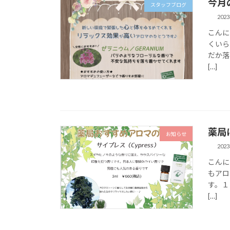
今月
スタッフブログ
202
こんに
くいら
だか落
[…]
薬局
お知らせ
202
こんに
もアロ
す。１
[…]