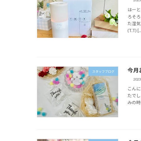
はーと
ろそろ
た湿気
(T.T) [
今月
スタッフブログ
202
こんに
たでし
みの時